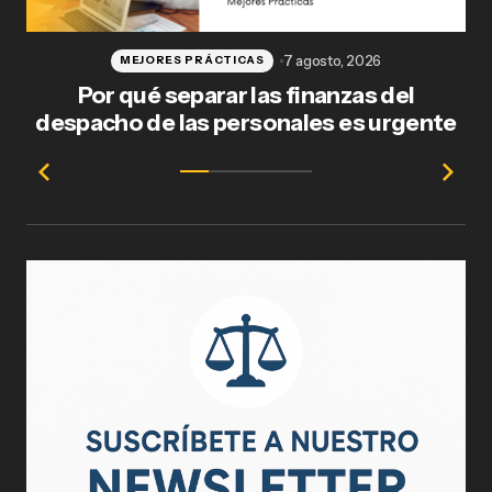
7 agosto, 2026
MEJORES PRÁCTICAS
Por qué separar las finanzas del
Fl
despacho de las personales es urgente