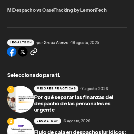
MiDespacho vs CaseTracking by LemonTech
por
Grecia Alonzo
18 agosto, 2025
LEGALTECH
Seleccionado para ti.
7 agosto, 2026
MEJORES PRÁCTICAS
Por qué separar las finanzas del
despacho de las personales es
urgente
6 agosto, 2026
LEGALTECH
Flujo de caja en despachos jurídicos: