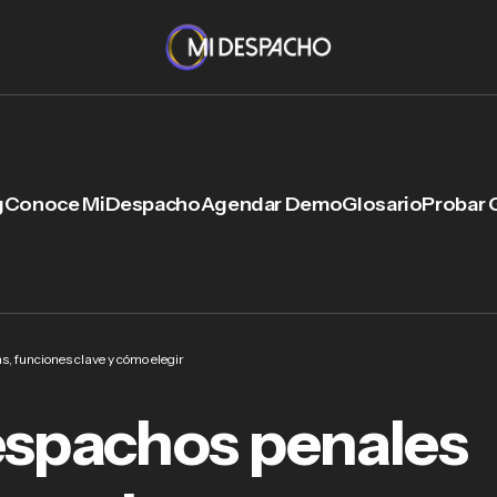
g
Conoce MiDespacho
Agendar Demo
Glosario
Probar 
, funciones clave y cómo elegir
espachos penales