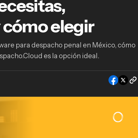
ecesitas,
tware para despachos penales en México: qué
sitas, funciones clave y cómo elegir
y cómo elegir
tware para despacho penal en México, cómo
spacho.Cloud es la opción ideal.