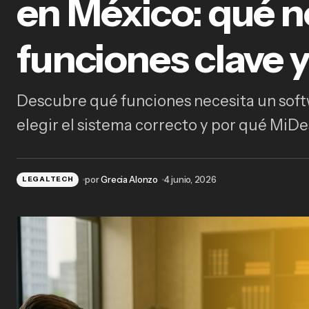
en México: qué n
Sof
nece
funciones clave 
Descubre qué funciones necesita un sof
Inteligencia artificial en el derecho
elegir el sistema correcto y por qué MiDe
familiar: casos de uso reales para
abogados en activo
por
Grecia Alonzo
4 junio, 2026
LEGALTECH