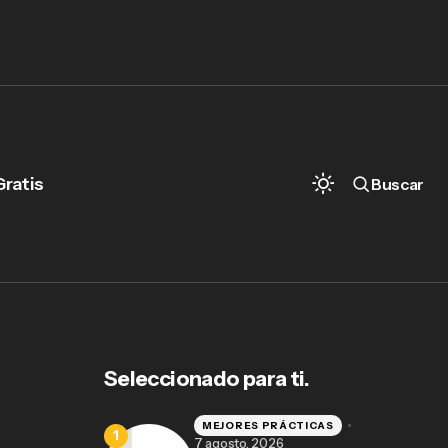
Gratis
Buscar
Software para despachos pequeños vs.
grandes: qué evaluar según el tamaño de
tu firma
Seleccionado para ti.
MEJORES PRÁCTICAS
7 agosto, 2026