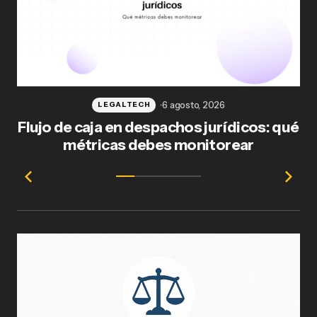
6 agosto, 2026
LEGALTECH
Flujo de caja en despachos jurídicos: qué
F
métricas debes monitorear