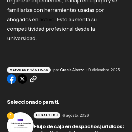
organizar expedientes, trabaja en equipo y se
familiariza con herramientas usadas por
abogados en
activo
. Esto aumenta su
competitividad profesional desde la
universidad.
por
Grecia Alonzo
10 diciembre, 2025
MEJORES PRÁCTICAS
Seleccionado para ti.
6 agosto, 2026
LEGALTECH
Flujo de caja en despachos jurídicos: