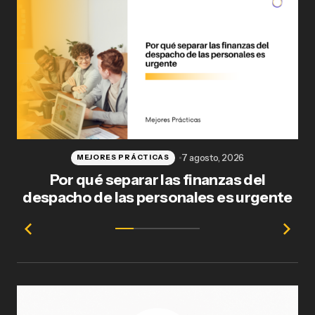
7 agosto, 2026
MEJORES PRÁCTICAS
Por qué separar las finanzas del
Fl
despacho de las personales es urgente