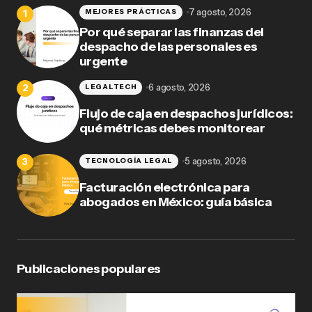
7 agosto, 2026
MEJORES PRÁCTICAS
Por qué separar las finanzas del
despacho de las personales es
urgente
6 agosto, 2026
LEGALTECH
Flujo de caja en despachos jurídicos:
qué métricas debes monitorear
5 agosto, 2026
TECNOLOGÍA LEGAL
Facturación electrónica para
abogados en México: guía básica
Publicaciones populares