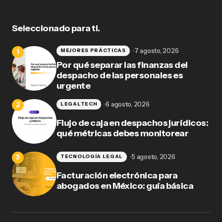
Seleccionado para ti.
7 agosto, 2026
MEJORES PRÁCTICAS
Por qué separar las finanzas del
despacho de las personales es
urgente
6 agosto, 2026
LEGALTECH
Flujo de caja en despachos jurídicos:
qué métricas debes monitorear
5 agosto, 2026
TECNOLOGÍA LEGAL
Facturación electrónica para
abogados en México: guía básica