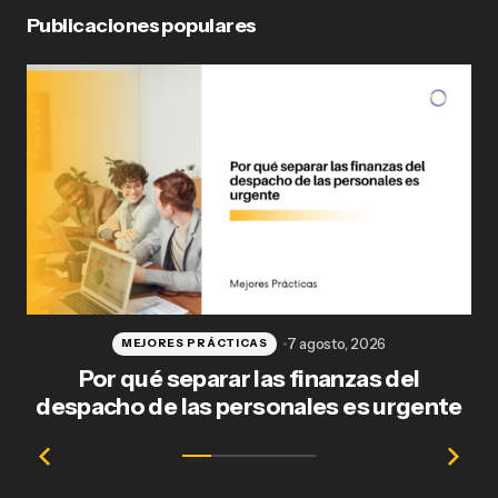
Publicaciones populares
7 agosto, 2026
MEJORES PRÁCTICAS
Por qué separar las finanzas del
Fl
despacho de las personales es urgente