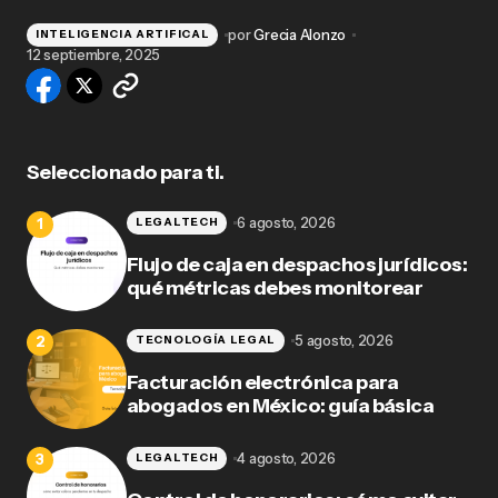
por
Grecia Alonzo
INTELIGENCIA ARTIFICAL
12 septiembre, 2025
Seleccionado para ti.
6 agosto, 2026
LEGALTECH
Flujo de caja en despachos jurídicos:
qué métricas debes monitorear
5 agosto, 2026
TECNOLOGÍA LEGAL
Facturación electrónica para
abogados en México: guía básica
4 agosto, 2026
LEGALTECH