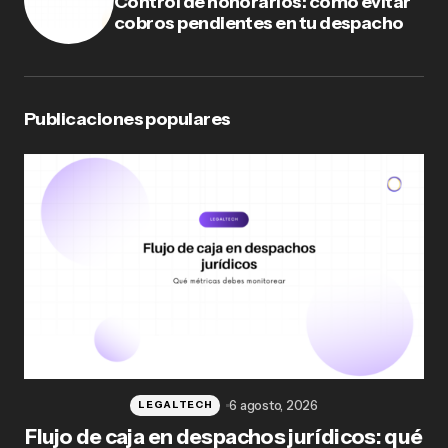
Control de honorarios: cómo evitar
cobros pendientes en tu despacho
Publicaciones populares
6 agosto, 2026
LEGALTECH
Flujo de caja en despachos jurídicos: qué
F