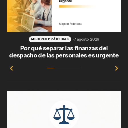
7 agosto, 2026
MEJORES PRÁCTICAS
Por qué separar las finanzas del
Fl
despacho de las personales es urgente