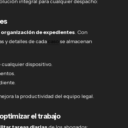
solución integral para cualquier despacho:
tes
a
organización de expedientes
. Con
s y detalles de cada
caso
se almacenan
cualquier dispositivo.
mentos.
diente.
mejora la productividad del equipo legal.
optimizar el trabajo
ilitar tareas diarias
de los abogados: