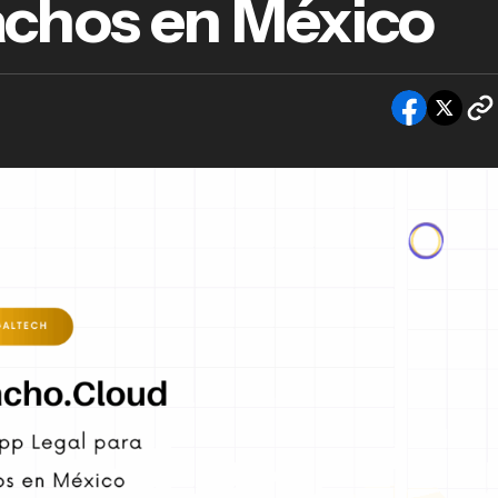
achos en México
espacho.Cloud: La Mejor App Legal para
pachos en México