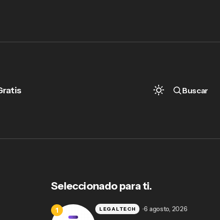
Gratis
Buscar
MiDespacho: La Suite Jurídica Integral
que Revoluciona los Despachos
Seleccionado para ti.
6 agosto, 2026
LEGALTECH