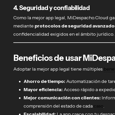
4. Seguridad y confiabilidad
Como la mejor app legal, MiDespacho.Cloud gar
mediante
protocolos de seguridad avanzado
confidencialidad exigidos en el ámbito jurídico.
Beneficios de usar MiDesp
Adoptar la mejor app legal tiene múltiples
benef
Ahorro de tiempo:
Automatización de tarea
Mayor eficiencia:
Acceso rápido a expedie
Mejor comunicación con clientes:
Inform
comprensión del estado de cada
caso
.
Escalabilidad:
La app crece con tu despac