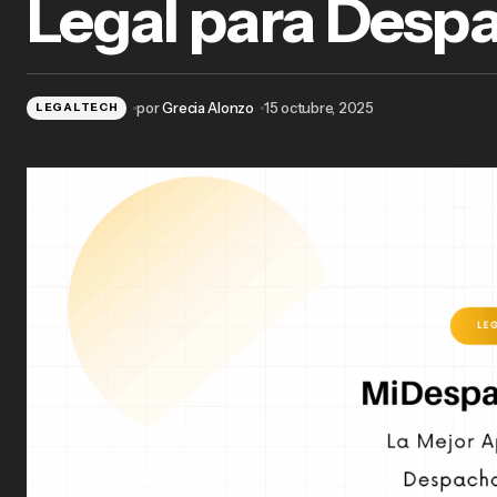
Legal para Desp
MiD
Des
por
Grecia Alonzo
15 octubre, 2025
LEGALTECH
MiDespacho.Cloud: La Mejor Herramienta
SaaS para la Gestión Legal en México