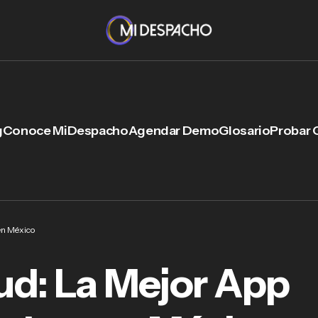
g
Conoce MiDespacho
Agendar Demo
Glosario
Probar 
en México
d: La Mejor App