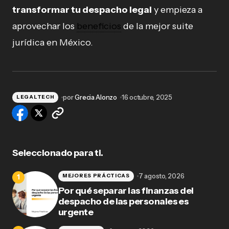
transformar tu despacho legal
y empieza a
aprovechar los
beneficios
de la mejor suite
jurídica en México.
por
Grecia Alonzo
16 octubre, 2025
LEGALTECH
Seleccionado para ti.
7 agosto, 2026
MEJORES PRÁCTICAS
Por qué separar las finanzas del
despacho de las personales es
urgente