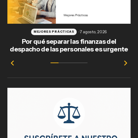
7 agosto, 2026
MEJORES PRÁCTICAS
Por qué separar las finanzas del
Fl
despacho de las personales es urgente