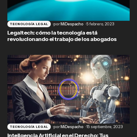
por
MiDespacho
5 febrero, 2023
TECNOLOGÍA LEGAL
Legaltech: cómo la tecnología está
revolucionando el trabajo de los abogados
por
MiDespacho
15 septiembre, 2023
TECNOLOGÍA LEGAL
Inteligencia Artificial en el Derecho: Tus