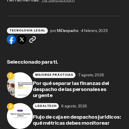
por
MiDespacho
4 febrero, 2023
TECNOLOGÍA LEGAL
Seleccionado para ti.
7 agosto, 2026
MEJORES PRÁCTICAS
Por qué separar las finanzas del
despacho de las personales es
urgente
6 agosto, 2026
LEGALTECH
Flujo de caja en despachos jurídicos:
qué métricas debes monitorear