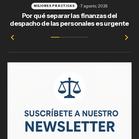
7 agosto, 2026
MEJORES PRÁCTICAS
Por qué separar las finanzas del
Fl
despacho de las personales es urgente