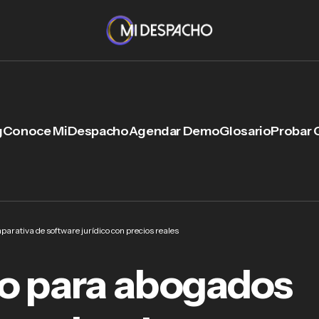
g
Conoce MiDespacho
Agendar Demo
Glosario
Probar 
arativa de software jurídico con precios reales
lio para abogados