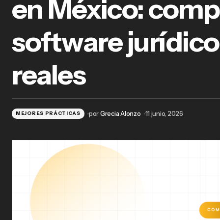
en México: comp
Alte
comp
software jurídico
reales
Agenda judicial + control de plazos
legales: la combinación que evita
audiencias perdidas
por
Grecia Alonzo
11 junio, 2026
MEJORES PRÁCTICAS