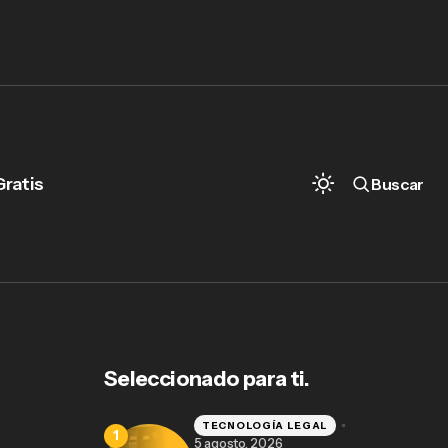
Gratis
Buscar
Control de expedientes jurídicos sin
Excel: cómo los despachos en México
están haciendo el cambio
Seleccionado para ti.
TECNOLOGÍA LEGAL
5 agosto, 2026