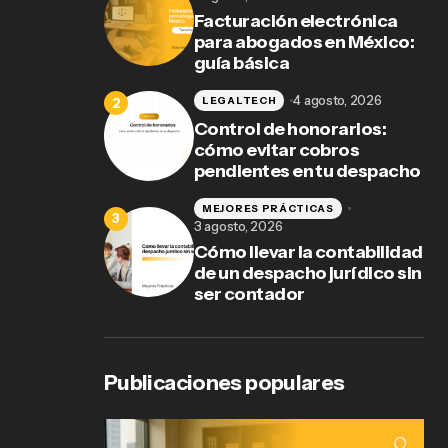
Facturación electrónica
es
para abogados en México:
guía básica
4 agosto, 2026
LEGALTECH
Control de honorarios:
cómo evitar cobros
pendientes en tu despacho
MEJORES PRÁCTICAS
3 agosto, 2026
Cómo llevar la contabilidad
de un despacho jurídico sin
ser contador
Publicaciones populares