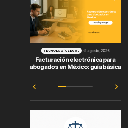
5 agosto, 2026
TECNOLOGÍA LEGAL
Facturación electrónica para
abogados en México: guía básica
e