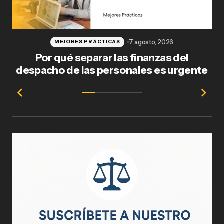
7 agosto, 2026
MEJORES PRÁCTICAS
Por qué separar las finanzas del
Fl
despacho de las personales es urgente