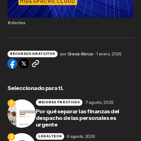
#clientes
por
Grecia Alonzo
1 enero, 2026
RECURSOS GRATUITOS
Seleccionado para ti.
7 agosto, 2026
MEJORES PRÁCTICAS
Por qué separar las finanzas del
despacho de las personales es
urgente
6 agosto, 2026
LEGALTECH