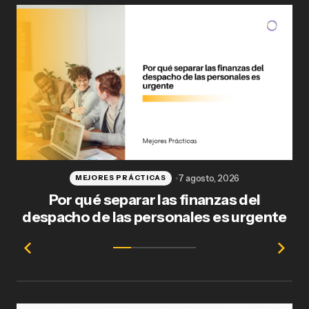
Publicar comentario
7 agosto, 2026
MEJORES PRÁCTICAS
Por qué separar las finanzas del
Fl
despacho de las personales es urgente