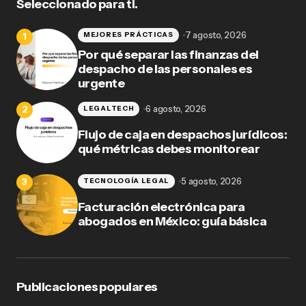
Seleccionado para ti.
Tu dirección de correo electrónico no será publicada.
7 agosto, 2026
MEJORES PRÁCTICAS
Los campos obligatorios están marcados con
*
Por qué separar las finanzas del
Nombre
despacho de las personales es
urgente
6 agosto, 2026
LEGALTECH
Correo electrónico
Flujo de caja en despachos jurídicos:
qué métricas debes monitorear
Tu mensaje
*
5 agosto, 2026
TECNOLOGÍA LEGAL
Facturación electrónica para
abogados en México: guía básica
Publicaciones populares