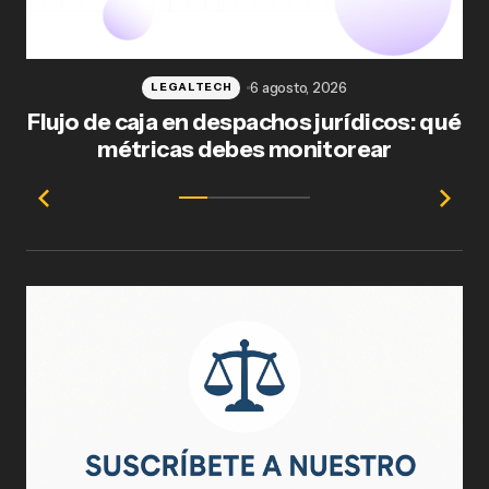
6 agosto, 2026
LEGALTECH
Flujo de caja en despachos jurídicos: qué
F
métricas debes monitorear